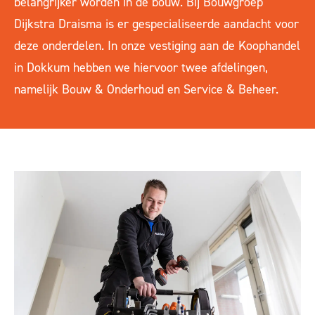
belangrijker worden in de bouw. Bij Bouwgroep
Dijkstra Draisma is er gespecialiseerde aandacht voor
deze onderdelen. In onze vestiging aan de Koophandel
in Dokkum hebben we hiervoor twee afdelingen,
namelijk Bouw & Onderhoud en Service & Beheer.