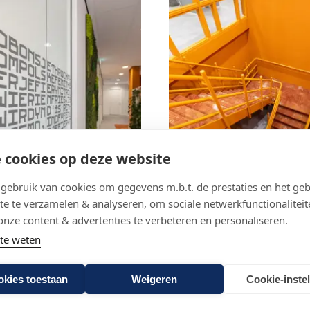
 cookies op deze website
ebruik van cookies om gegevens m.b.t. de prestaties en het geb
te te verzamelen & analyseren, om sociale netwerkfunctionaliteit
onze content & advertenties te verbeteren en personaliseren.
te weten
okies toestaan
Weigeren
Cookie-inste
denken
Wat we doen
Wie we zijn
Projecten
Nieu
isclaimer website