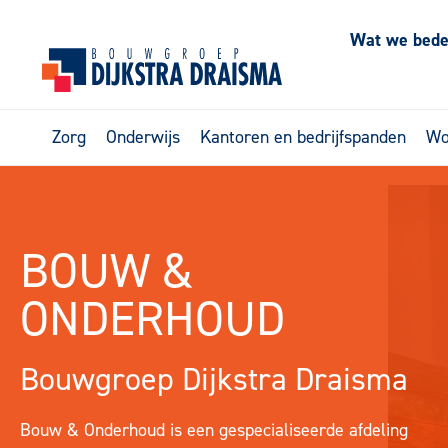
Wat we bed
Zorg
Onderwijs
Kantoren en bedrijfspanden
Wo
BOUW &
ONDERHOUD
Bouwgroep Dijkstra Draisma
Bouw & Onderhoud is een gespecialiseerde afdeling