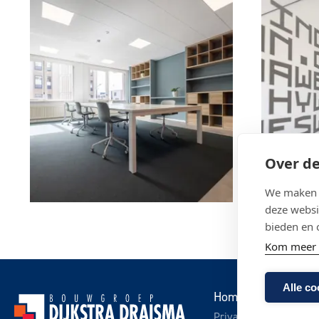
Over de
We maken g
deze websi
bieden en 
Kom meer 
Alle co
Home
Wat we be
Privacy statement
D