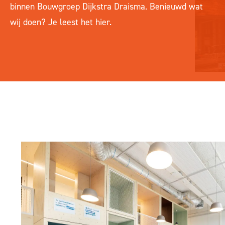
binnen Bouwgroep Dijkstra Draisma. Benieuwd wat
wij doen? Je leest het hier.