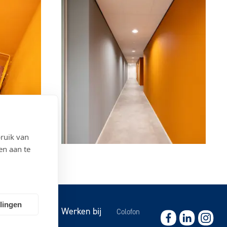
ruik van
en aan te
llingen
ws
Contact
Werken bij
Colofon