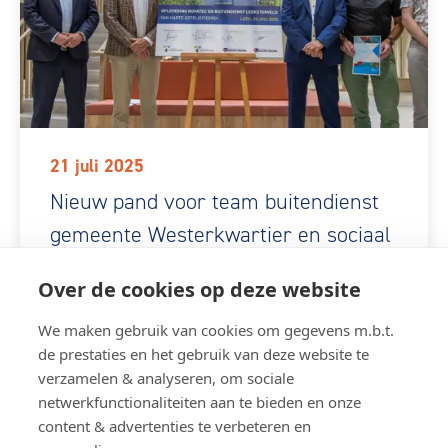
21 juli 2025
Nieuw pand voor team buitendienst
gemeente Westerkwartier en sociaal
ontwikkelbedrijf Novatec officieel
Over de cookies op deze website
opgeleverd
We maken gebruik van cookies om gegevens m.b.t.
de prestaties en het gebruik van deze website te
verzamelen & analyseren, om sociale
netwerkfunctionaliteiten aan te bieden en onze
Nieuws overzicht
content & advertenties te verbeteren en