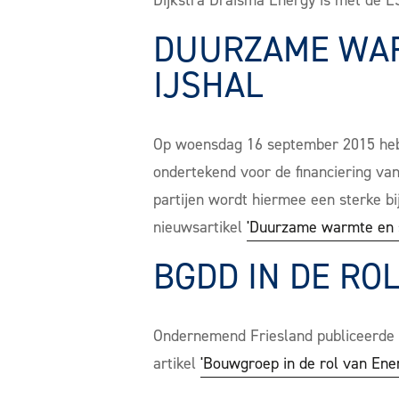
Dijkstra Draisma Energy is met de E
DUURZAME WAR
IJSHAL
Op woensdag 16 september 2015 hebb
ondertekend voor de financiering va
partijen wordt hiermee een sterke b
nieuwsartikel
'Duurzame warmte en s
BGDD IN DE RO
Ondernemend Friesland publiceerde 
artikel
'Bouwgroep in de rol van Ene