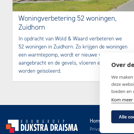
Woningverbetering 52 woningen,
Zuidhorn
In opdracht van Wold & Waard verbeteren we
52 woningen in Zuidhorn. Zo krijgen de woningen
een warmtepomp, wordt er nieuwe ventilatie
aangebracht en de gevels, vloeren en bergingen
Over de
worden geïsoleerd.
We maken g
deze websi
bieden en 
Kom meer 
Alle co
Home
Wat we be
Privacy statement
D