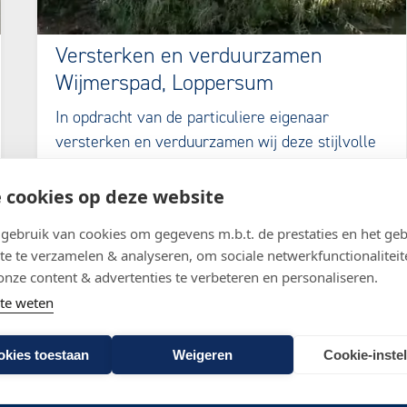
Versterken en verduurzamen
Wijmerspad, Loppersum
In opdracht van de particuliere eigenaar
versterken en verduurzamen wij deze stijlvolle
en karakteristieke woning in Loppersum.
 cookies op deze website
ebruik van cookies om gegevens m.b.t. de prestaties en het geb
te te verzamelen & analyseren, om sociale netwerkfunctionaliteit
onze content & advertenties te verbeteren en personaliseren.
te weten
okies toestaan
Weigeren
Cookie-inste
denken
Wat we doen
Wie we zijn
Projecten
Nieu
isclaimer website