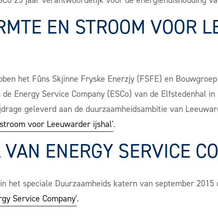
SCo 25 jaar verantwoordelijk voor de energiehuishouding va
MTE EN STROOM VOOR 
en het Fûns Skjinne Fryske Enerzjy (FSFE) en Bouwgroep D
n de Energy Service Company (ESCo) van de Elfstedenhal in
ijdrage geleverd aan de duurzaamheidsambitie van Leeuwar
troom voor Leeuwarder ijshal'
.
L VAN ENERGY SERVICE C
in het speciale Duurzaamheids katern van september 2015 o
rgy Service Company'
.