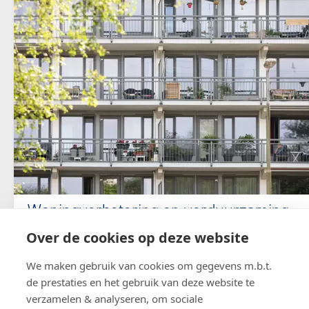
Woningverbetering en verduurzaming
60 woningen Birdplein, Leeuwarden
Over de cookies op deze website
In opdracht van Woningcorporatie Elkien renoveren
We maken gebruik van cookies om gegevens m.b.t.
en verduurzamen wij 60 woningen aan het Birdplein in
de prestaties en het gebruik van deze website te
Leeuwarden.
verzamelen & analyseren, om sociale