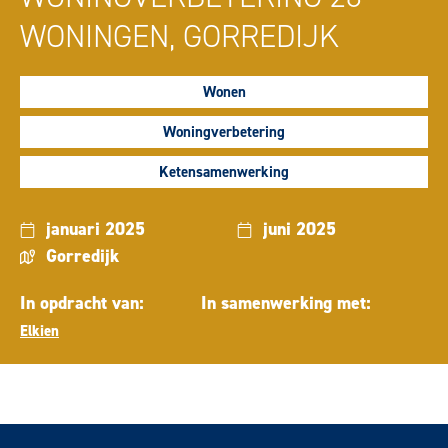
WONINGEN, GORREDIJK
Wonen
Woningverbetering
Ketensamenwerking
januari 2025
juni 2025
Gorredijk
In opdracht van:
In samenwerking met:
Elkien