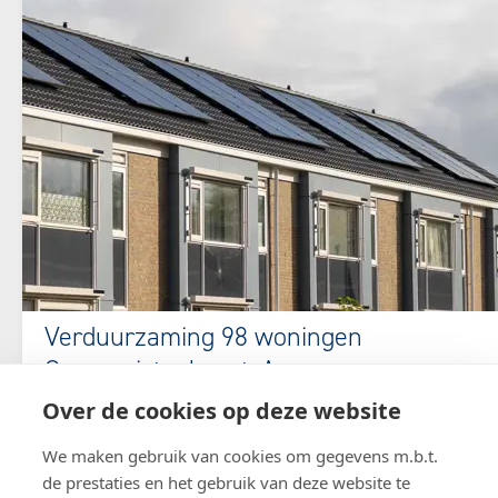
Verduurzaming 98 woningen
Componistenbuurt, Assen
Over de cookies op deze website
In Assen verduurzamen we 98 woningen in opdracht
van Actium. Zo dragen wij bij aan het realiseren van
We maken gebruik van cookies om gegevens m.b.t.
betaalbare, energiezuinige en comfortabele woningen
de prestaties en het gebruik van deze website te