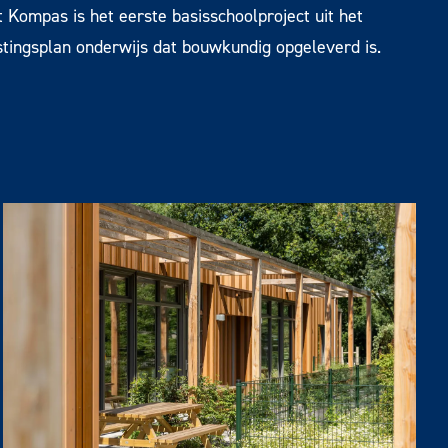
 Kompas is het eerste basisschoolproject uit het
tingsplan onderwijs dat bouwkundig opgeleverd is.