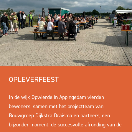
OPLEVERFEEST
In de wijk Opwierde in Appingedam vierden
bewoners, samen met het projectteam van
Bouwgroep Dijkstra Draisma en partners, een
bijzonder moment: de succesvolle afronding van de