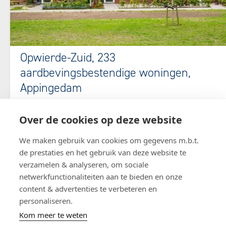
Opwierde-Zuid, 233
aardbevingsbestendige woningen,
Appingedam
In opdracht van Woongroep Marenland en Nationaal
Over de cookies op deze website
Coördinator Groningen realiseerde Bouwgroep
Dijkstra Draisma 184 nieuwe, aardbevingsbestendige
We maken gebruik van cookies om gegevens m.b.t.
woningen in Appingedam; 115 huurwoningen en 69
de prestaties en het gebruik van deze website te
koopwoningen.
verzamelen & analyseren, om sociale
netwerkfunctionaliteiten aan te bieden en onze
content & advertenties te verbeteren en
personaliseren.
Kom meer te weten