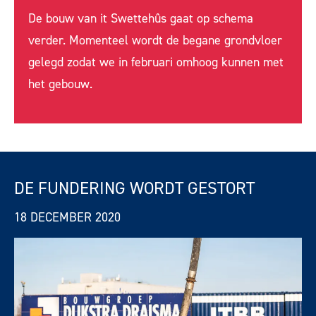
De bouw van it Swettehûs gaat op schema
verder. Momenteel wordt de begane grondvloer
gelegd zodat we in februari omhoog kunnen met
het gebouw.
DE FUNDERING WORDT GESTORT
18 DECEMBER 2020