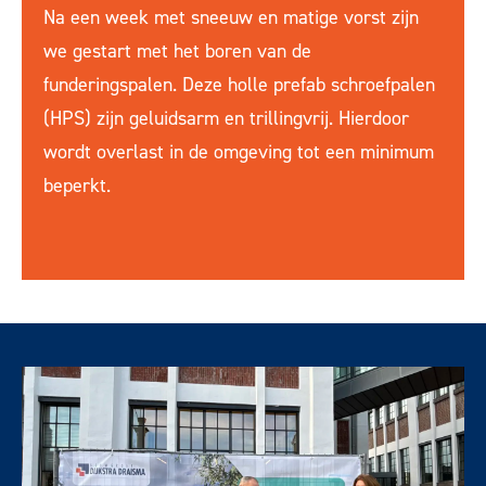
Na een week met sneeuw en matige vorst zijn
we gestart met het boren van de
funderingspalen. Deze holle prefab schroefpalen
(HPS) zijn geluidsarm en trillingvrij. Hierdoor
wordt overlast in de omgeving tot een minimum
beperkt.