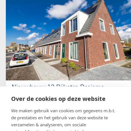
Nieuwbouw 12 Dijkstra Draisma
woningen, Oppenhuizen
Over de cookies op deze website
In Oppenhuizen bouwden we voor woningcorporatie
We maken gebruik van cookies om gegevens m.b.t.
Elkien 12 Dijkstra Draisma woningen. De oude
de prestaties en het gebruik van deze website te
woningen werden hiervoor gesloopt.
verzamelen & analyseren, om sociale