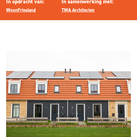
In opdracht van:
In samenwerking met:
WoonFriesland
TWA Architecten