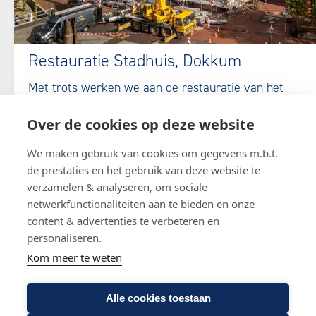
Restauratie Stadhuis, Dokkum
Met trots werken we aan de restauratie van het
historische Stadhuis van Dokkum. Samen met onze
Over de cookies op deze website
partners herstellen we dit monument met oog voor
vakmanschap en behoud van de oorspronkelijke
We maken gebruik van cookies om gegevens m.b.t.
uitstraling. Stap voor stap krijgt het stadhuis zijn
de prestaties en het gebruik van deze website te
karakter terug.
verzamelen & analyseren, om sociale
netwerkfunctionaliteiten aan te bieden en onze
content & advertenties te verbeteren en
personaliseren.
Kom meer te weten
Alle cookies toestaan