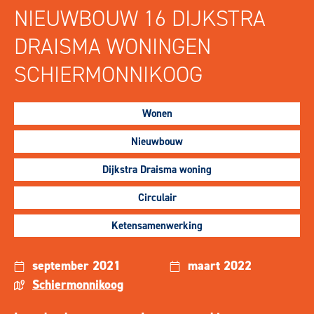
NIEUWBOUW 16 DIJKSTRA
DRAISMA WONINGEN
SCHIERMONNIKOOG
Wonen
Nieuwbouw
Dijkstra Draisma woning
Circulair
Ketensamenwerking
september 2021
maart 2022
Schiermonnikoog