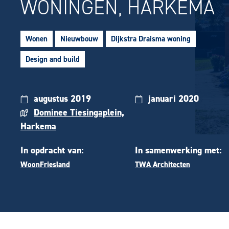
WONINGEN, HARKEMA
Wonen
Nieuwbouw
Dijkstra Draisma woning
Design and build
augustus 2019
januari 2020
Dominee Tiesingaplein,
Harkema
In opdracht van:
In samenwerking met:
WoonFriesland
TWA Architecten