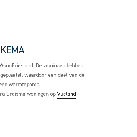
RKEMA
WoonFriesland. De woningen hebben
n geplaatst, waardoor een deel van de
an een warmtepomp.
kstra Draisma woningen op
Vlieland