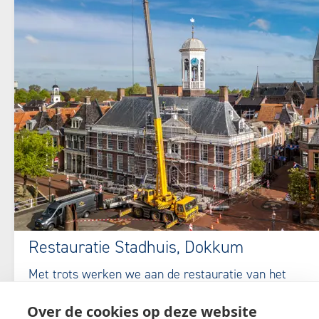
Restauratie Stadhuis, Dokkum
Met trots werken we aan de restauratie van het
historische Stadhuis van Dokkum. Samen met onze
Over de cookies op deze website
partners herstellen we dit monument met oog voor