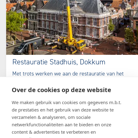
Restauratie Stadhuis, Dokkum
Met trots werken we aan de restauratie van het
historische Stadhuis van Dokkum. Samen met onze
Over de cookies op deze website
partners herstellen we dit monument met oog voor
vakmanschap en behoud van de oorspronkelijke
We maken gebruik van cookies om gegevens m.b.t.
uitstraling. Stap voor stap krijgt het stadhuis zijn
de prestaties en het gebruik van deze website te
karakter terug.
verzamelen & analyseren, om sociale
netwerkfunctionaliteiten aan te bieden en onze
content & advertenties te verbeteren en