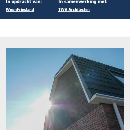
In opdracht van:
In samenwerking met:
WoonFriesland
TWA Architecten