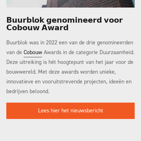
𝗕𝘂𝘂𝗿𝗯𝗹𝗼𝗸 𝗴𝗲𝗻𝗼𝗺𝗶𝗻𝗲𝗲𝗿𝗱 𝘃𝗼𝗼𝗿
𝗖𝗼𝗯𝗼𝘂𝘄 𝗔𝘄𝗮𝗿𝗱
Buurblok was in 2022 een van de drie genomineerden
van de
Cobouw
Awards in de categorie Duurzaamheid.
Deze uitreiking is hét hoogtepunt van het jaar voor de
bouwwereld. Met deze awards worden unieke,
innovatieve en vooruitstrevende projecten,
ideeën
en
bedrijven beloond.
Lees hier het nieuwsbericht