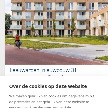
Leeuwarden, nieuwbouw 31
appartementen Canadezenlaan
Over de cookies op deze website
Voor woningcorporatie Elkien bouwen wij 31
appartementen aan de Canadezenlaan. De woningen
We maken gebruik van cookies om gegevens m.b.t.
worden volledig gasloos gebouwd en aangesloten op
de prestaties en het gebruik van deze website te
het warmtenet.
verzamelen & analyseren, om sociale