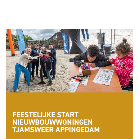
FEESTELIJKE START
NIEUWBOUWWONINGEN
TJAMSWEER APPINGEDAM